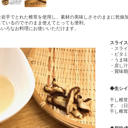
な岩手でとれた椎茸を使用し、素材の美味しさそのままに乾燥
しているのでそのまま使えてとっても便利。
ろいろなお料理にお使いいただけます。
スライス
・スライ
・ビタミ
・うま味
・戻し汁
・賞味期
◆生シイ
干し椎茸
す。（日
干し椎茸