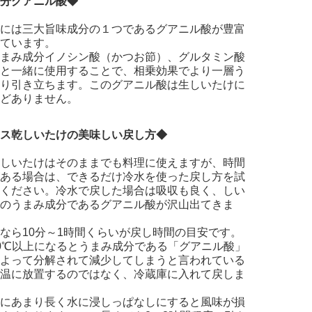
分グアニル酸◆
には三大旨味成分の１つであるグアニル酸が豊富
ています。
まみ成分イノシン酸（かつお節）、グルタミン酸
と一緒に使用することで、相乗効果でより一層う
り引き立ちます。このグアニル酸は生しいたけに
どありません。
ス乾しいたけの美味しい戻し方◆
しいたけはそのままでも料理に使えますが、時間
ある場合は、できるだけ冷水を使った戻し方を試
ください。冷水で戻した場合は吸収も良く、しい
のうまみ成分であるグアニル酸が沢山出てきま
なら10分～1時間くらいが戻し時間の目安です。
0℃以上になるとうまみ成分である「グアニル酸」
よって分解されて減少してしまうと言われている
温に放置するのではなく、冷蔵庫に入れて戻しま
にあまり長く水に浸しっぱなしにすると風味が損