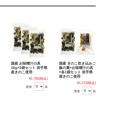
国産 お味噌汁の具
国産 きのこ炊き込みご
16g×3袋セット 岩手県
飯の素+お味噌汁の具
産きのこ使用
×各1袋セット 岩手県
産きのこ使用
¥1,765
(税込)
¥1,272
(税込)
数量：
袋
数量：
袋