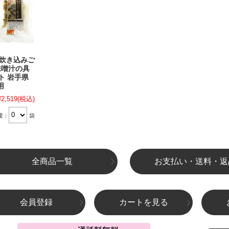
こ炊き込みご
味噌汁の具
ト 岩手県
用
¥2,519
(税込)
量：
袋
全商品一覧
お支払い・送料・返
会員登録
カートを見る