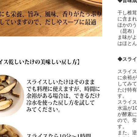
◆旨味成
干し椎茸
に含まれ
ほかのう
（昆布）
ま味がよ
はほとん
◆スライ
スライス
に余裕が
してみて
たけ特有
す。
スライス
水温が1
が酵素に
ので、常
す。
また、逆