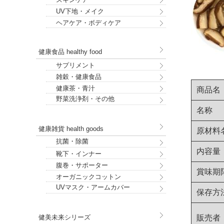
UV下地・メイク
ヘアケア・ボディケア
健康食品 healthy food
サプリメント
雑穀・健康食品
健康茶・青汁
商品名
野菜洗浄剤・その他
名称
健康雑貨 health goods
原材料
抗菌・除菌
内容量
靴下・インナー
腹巻・サポーター
賞味期
オーガニックコットン
UVマスク・アームカバー
保存方
販売者
健美未来シリーズ