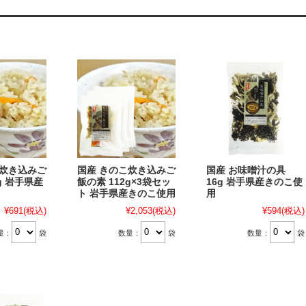
こ炊き込みご
国産 きのこ炊き込みご
国産 お味噌汁の具
g 岩手県産
飯の素 112g×3袋セッ
16g 岩手県産きのこ使
ト 岩手県産きのこ使用
用
¥691
(税込)
¥2,053
(税込)
¥594
(税込)
量：
袋
数量：
袋
数量：
袋