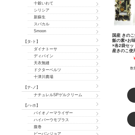
十穀いわて
シリシア
新蘇生
スパカル
Smoon
国産 きの
飯の素+お
【タ-ト】
×各2袋セッ
ダイナトーサ
産きのこ使
ディバイン
天衣無縫
数
ドクターベルツ
十津川農場
【ナ-ノ】
ナチュレルSPゲルクリーム
【ハ-ホ】
バイオノーマライザー
ハイパーウモプラス
腹巻
ビーバンジョア