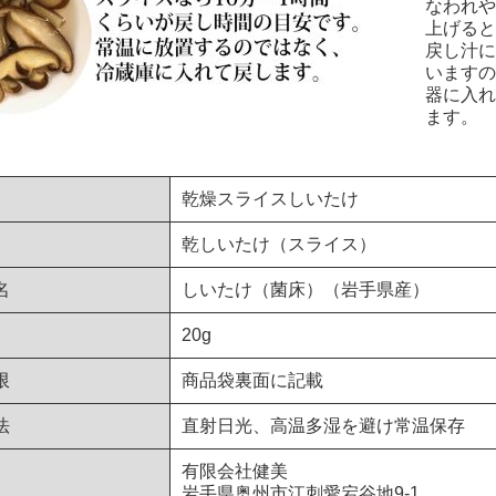
なわれや
上げると
戻し汁に
いますの
器に入れ
ます。
乾燥スライスしいたけ
乾しいたけ（スライス）
名
しいたけ（菌床）（岩手県産）
20g
限
商品袋裏面に記載
法
直射日光、高温多湿を避け常温保存
有限会社健美
岩手県奥州市江刺愛宕谷地9-1