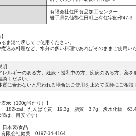
有限会社住田食品加工センター
岩手県気仙郡住田町上有住字船作47-3
法】
ぬるま湯で戻してご使用ください。
や煮込み料理など、水分の多い料理であればそのままご使用い
説明
アレルギーのある方、妊娠・授乳中の方、疾病のある方、薬を
相談ください。
体質に合わないと思われる場合はご使用を止めて医師にご相談
表示（100g当たり）】
182kcal、たんぱく質 19.3g、脂質 3.7g、炭水化物 63
示値は、目安です）
：日本製/食品
限会社健美 0197-34-4164