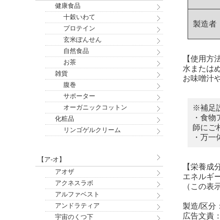
健康食品
十穀いわて
製造者
プロテイン
玄米ぽんせん
自然食品
【使用方
お茶
水または
雑貨
お味噌汁
腹巻
サポーター
※補足
オーガニックコットン
・食物
化粧品
師にご
リンゴゲルクリーム
・万一
【ア-オ】
【栄養成分
アオザ
エネルギー 
アクネスラボ
（この表
アルファベスト
製造/区分
アンドラティア
広告文責：有
宇宙のくつ下