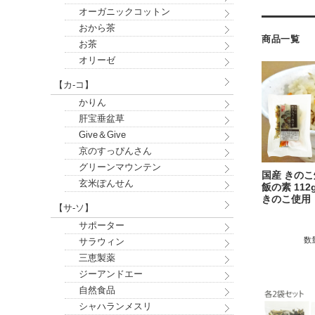
オーガニックコットン
おから茶
商品一覧
お茶
オリーゼ
【カ-コ】
かりん
肝宝垂盆草
Give＆Give
京のすっぴんさん
グリーンマウンテン
国産 きの
玄米ぽんせん
飯の素 112
きのこ使用
【サ-ソ】
サポーター
数
サラウィン
三恵製薬
ジーアンドエー
自然食品
シャハランメスリ