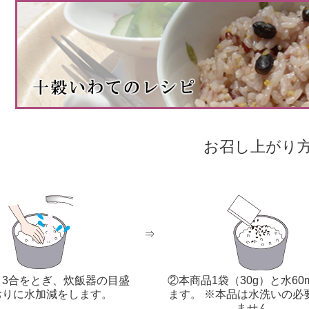
お召し上がり
⇒
～3合をとぎ、炊飯器の目盛
②本商品1袋（30g）と水60
おりに水加減をします。
ます。 ※本品は水洗いの必
ません。