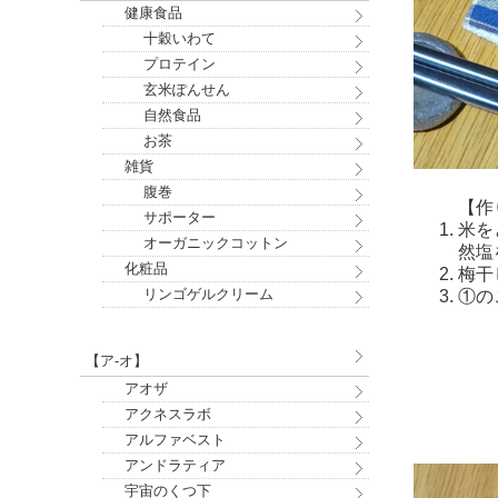
健康食品
十穀いわて
プロテイン
玄米ぽんせん
自然食品
お茶
雑貨
腹巻
【作
サポーター
米を
オーガニックコットン
然塩
化粧品
梅干
リンゴゲルクリーム
①の
【ア-オ】
アオザ
アクネスラボ
アルファベスト
アンドラティア
宇宙のくつ下