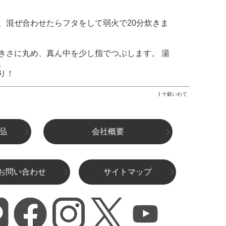
、混ぜ合わせたらフタをして弱火で20分炊きま
きさに丸め、真ん中を少し指でつぶします。 湯
。
り！
十穀いわて
品
会社概要
お問い合わせ
サイトマップ