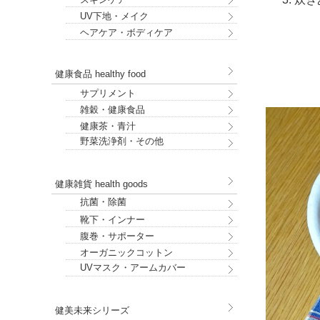
UV下地・メイク
ヘアケア・ボディケア
健康食品 healthy food
サプリメント
雑穀・健康食品
健康茶・青汁
野菜洗浄剤・その他
健康雑貨 health goods
抗菌・除菌
靴下・インナー
腹巻・サポーター
オーガニックコットン
UVマスク・アームカバー
健美未来シリーズ