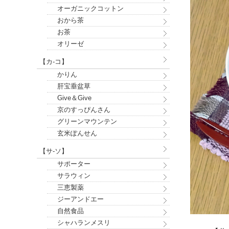
オーガニックコットン
おから茶
お茶
オリーゼ
【カ-コ】
かりん
肝宝垂盆草
Give＆Give
京のすっぴんさん
グリーンマウンテン
玄米ぽんせん
【サ-ソ】
サポーター
サラウィン
三恵製薬
ジーアンドエー
自然食品
シャハランメスリ