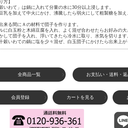
り方】
穀いわて」は鍋に入れて分量の水に30分以上浸します。
豆乳を加えて中火にかけ、沸騰したら弱火にして粗製糖を加え
出来る間にＡの材料で団子を作ります。
ルに白玉粉と木綿豆腐を入れ、よく混ぜ合わせたらお好みの大
かして団子を入れ、浮いてきたら冷水に取り、水気を切ります
十穀いわての鍋に塩を少々混ぜ、白玉団子にかけたら出来上が
全商品一覧
お支払い・送料・返
会員登録
カートを見る