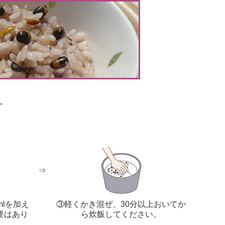
方
⇒
mlを加え
③軽くかき混ぜ、30分以上おいてか
要はあり
ら炊飯してください。