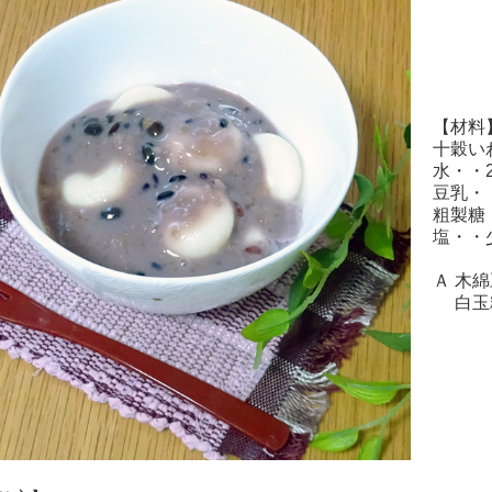
【材料
十穀い
水・・2
豆乳・・
粗製糖・
塩・・
Ａ 木綿
白玉粉