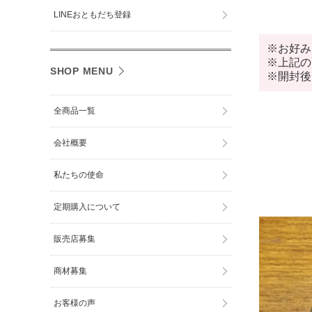
LINEおともだち登録
※お好み
※上記の
SHOP MENU
※開封後
全商品一覧
会社概要
私たちの使命
定期購入について
販売店募集
商材募集
お客様の声