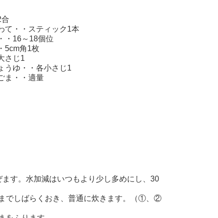
】
2合
わて・・スティック1本
・・16～18個位
5cm角1枚
大さじ1
ょうゆ・・各小さじ1
ごま・・適量
ます。水加減はいつもより少し多めにし、30
までしばらくおき、普通に炊きます。（①、②
まをふります。