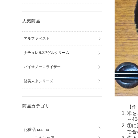
人気商品
アルファベスト
ナチュレルSPゲルクリーム
バイオノーマライザー
健美未来シリーズ
商品カテゴリ
【作
米を
～4
①に
化粧品 cosme
で合
炊き
スキンケア