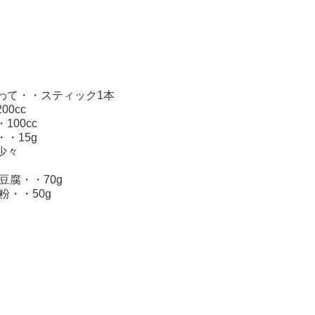
】
わて・・スティック1本
00cc
100cc
・15g
少々
豆腐・・70g
・・50g