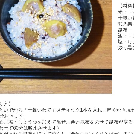
【材料
米・・
十穀い
むき栗
昆布・・
酒・・
塩・し
炒り黒
り方】
といでから「十穀いわて」スティック1本を入れ、軽くかき混ぜ
0分おきます。
酒、塩・しょうゆを加えて混ぜ、栗と昆布をのせて昆布が戻る
わせて60分は吸水させます）
あがったら昆布を取って蒸らし、全体にざっくりと混ぜ、黒ご