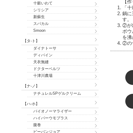
【作
十穀いわて
「十
シリシア
鍋に
新蘇生
す。
スパカル
②が
Smoon
ボウ
を沸
【タ-ト】
②の
ダイナトーサ
ディバイン
天衣無縫
ドクターベルツ
十津川農場
【ナ-ノ】
ナチュレルSPゲルクリーム
【ハ-ホ】
バイオノーマライザー
ハイパーウモプラス
腹巻
ビーバンジョア